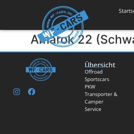
Inhalt
springen
Starts
Amarok 22 (Schw
Übersicht
Offroad
Sportscars
PKW
Transporter &
Camper
Service