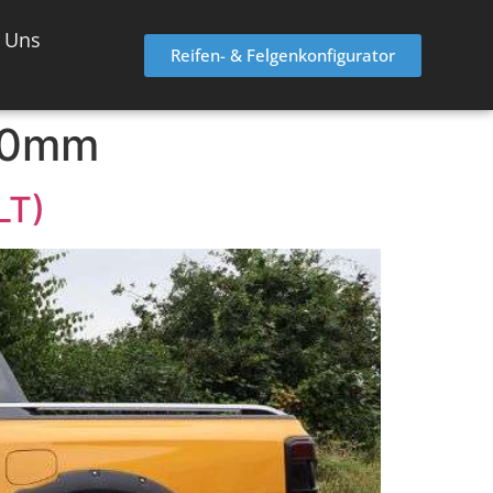
 Uns
Reifen- & Felgenkonfigurator
0mm
LT)