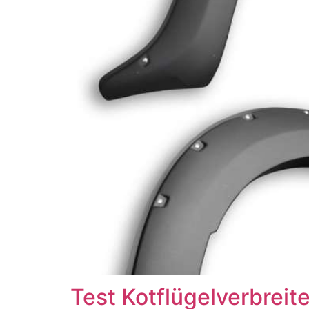
Test Kotflügelverbrei