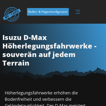
Inhalt
springen
Reifen- & Felgenkonfigurator
Isuzu D-Max
Höherlegungsfahrwerke -
souverän auf jedem
Terrain
Höherlegungsfahrwerke erhöhen die
Bodenfreiheit und verbessern die
Geländetauglichkeit. Der D-Max meistert