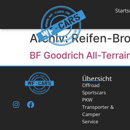
Inhalt
springen
Starts
Archiv:
Reifen-Br
BF Goodrich All-Terrai
Übersicht
Offroad
Sportscars
PKW
Transporter &
Camper
Service