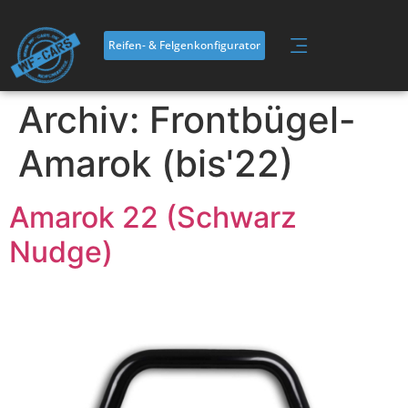
Inhalt
springen
Reifen- & Felgenkonfigurator
Archiv:
Frontbügel-
Amarok (bis'22)
Amarok 22 (Schwarz
Nudge)